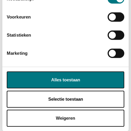
Zondag: gesloten
Voorkeuren
Statistieken
Marketing
In onze showroom vindt u nu al de Highlife Aria en
in onze siertuinen komen vanaf september 2026
Alles toestaan
de Limelight Flair en de Highlife Sovereign te
staan.
Selectie toestaan
Alle modellen bekijken of gelijk een HotSpring Spa
testen? Dan nodigen wij u graag uit op onze
Weigeren
Hoofdvestiging in 's-Hertogenbosch.