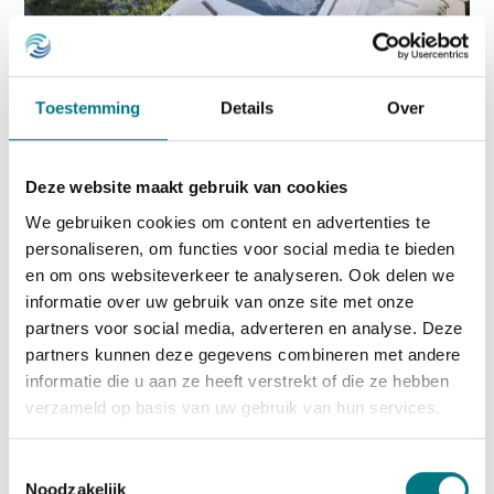
Nevenvestiging Eindhoven
Toestemming
Details
Over
Nog even en dan kunnen we u in onze
Deze website maakt gebruik van cookies
nevenvestiging rondleiden door de showroom en
showtuinen. De verwachting is dat we in
We gebruiken cookies om content en advertenties te
personaliseren, om functies voor social media te bieden
september 2026 helemaal klaar zijn met de
en om ons websiteverkeer te analyseren. Ook delen we
showtuinen, en u dan ook hier uitgebreid te woord
informatie over uw gebruik van onze site met onze
kunnen staan.
partners voor social media, adverteren en analyse. Deze
partners kunnen deze gegevens combineren met andere
U kunt dan bij ons een afspraak maken op de
informatie die u aan ze heeft verstrekt of die ze hebben
volgende dagen:
verzameld op basis van uw gebruik van hun services.
Maandag t/m vrijdag : 09.00 u - 17.00 u.
Toestemmingsselectie
Zaterdag: 10.00 u - 15.00 u
Noodzakelijk