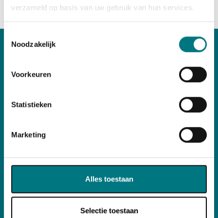
verzameld op basis van uw gebruik van hun services.
Toestemmingsselectie
Noodzakelijk
Spa's
Voorkeuren
Modellen
Trapjes
Statistieken
Lifters
Marketing
Sitemap
Occasions
Alles toestaan
Aanbiedingen
Cold Plunge
Onderhoud
Selectie toestaan