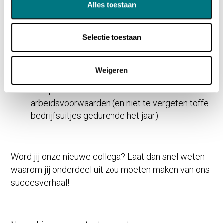
Alles toestaan
als MT-lid;
Alle ruimte voor initiatief en pionieren;
Een mooie werkplek op ons moderne kantoor
Selectie toestaan
in Den Bosch (waarbij we voor
kantoormedewerkers de mogelijkheid hebben
Weigeren
om gedeeltelijk thuis te werken);
Competitief salaris en secundaire
arbeidsvoorwaarden (en niet te vergeten toffe
bedrijfsuitjes gedurende het jaar).
Word jij onze nieuwe collega? Laat dan snel weten
waarom jij onderdeel uit zou moeten maken van ons
succesverhaal!