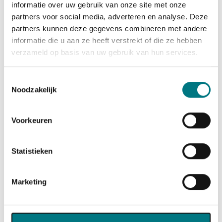
informatie over uw gebruik van onze site met onze
Minimaal 3 jaar ervaring in
partners voor social media, adverteren en analyse. Deze
financiële/administratieve functies;
partners kunnen deze gegevens combineren met andere
informatie die u aan ze heeft verstrekt of die ze hebben
Sterke analytische en communicatieve
verzameld op basis van uw gebruik van hun services.
vaardigheden;
Affiniteit met data-analyse (business
Toestemmingsselectie
intelligence) en procesautomatisering;
Noodzakelijk
Proactieve en flexibele teamspeler;
Beschikbaarheid o.b.v. full time inzet (maar iets
Voorkeuren
minder is zeker bespreekbaar).
Statistieken
🚀 Wat kun je in deze functie verwachten?
Marketing
Uitdagende rol in een internationale omgeving
met unieke groeimogelijkheden;
Kans om door te groeien naar Head of Finance