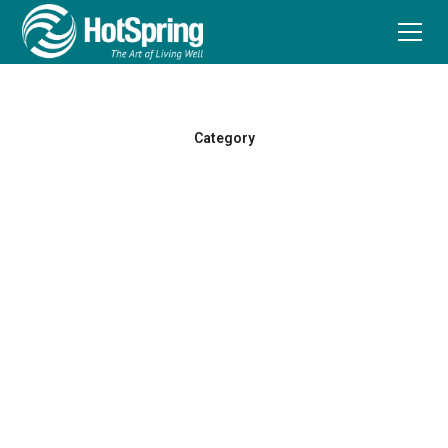
Category
Finance Medewerker
bij HotSpring / O-Care
Word Finance Medewerker bij HotSpring / O-Care en stap
in een dynamische rol met groeimogelijkheden!