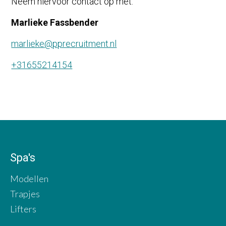
Neem hiervoor contact op met:
Marlieke Fassbender
marlieke@pprecruitment.nl
+31655214154
Spa's
Modellen
Trapjes
Lifters